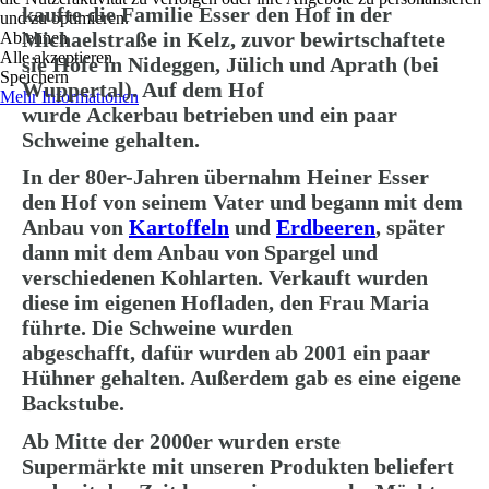
kaufte die Familie Esser den Hof in der
und zu optimieren.
Michaelstraße in Kelz, zuvor bewirtschaftete
Ablehnen
Alle akzeptieren
sie Höfe in Nideggen, Jülich und Aprath (bei
Speichern
Wuppertal). Auf dem Hof
Mehr Informationen
wurde
Ackerbau
betrieben und ein paar
Schweine gehalten.
In der 80er-Jahren übernahm Heiner Esser
den Hof von seinem Vater und begann mit dem
Anbau von
Kartoffeln
und
Erdbeeren
, später
dann mit dem Anbau von Spargel und
verschiedenen Kohlarten. Verkauft wurden
diese im eigenen Hofladen, den Frau Maria
führte. Die Schweine wurden
abgeschafft,
dafür wurden ab 2001 ein paar
Hühner gehalten. Außerdem gab es eine eigene
Backstube.
Ab Mitte der 2000er wurden erste
Supermärkte mit unseren Produkten beliefert