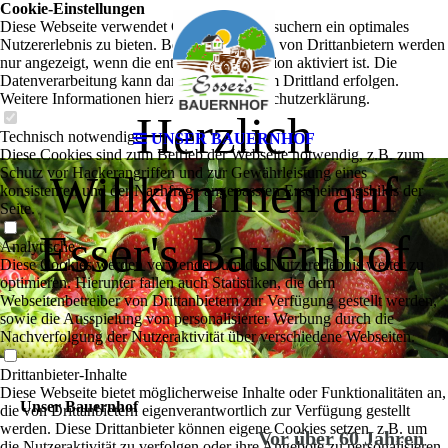
Cookie-Einstellungen
Diese Webseite verwendet Cookies, um Besuchern ein optimales
Nutzererlebnis zu bieten. Bestimmte Inhalte von Drittanbietern werden
nur angezeigt, wenn die entsprechende Option aktiviert ist. Die
Datenverarbeitung kann dann auch in einem Drittland erfolgen.
Weitere Informationen hierzu in der Datenschutzerklärung.
Herzlich
Technisch notwendige
UNSER BAUERNHOF
Diese Cookies sind zum Betrieb der Webseite notwendig, z.B. zum
Schutz vor Hackerangriffen und zur Gewährleistung eines
Willkommen auf
konsistenten und der Nachfrage angepassten Erscheinungsbilds der
Seite.
Esser's Bauernhof
Analytische
Diese Cookies werden verwendet, um das Nutzererlebnis weiter zu
optimieren. Hierunter fallen auch Statistiken, die dem
Webseitenbetreiber von Drittanbietern zur Verfügung gestellt werden,
sowie die Ausspielung von personalisierter Werbung durch die
Nachverfolgung der Nutzeraktivität über verschiedene Webseiten.
Drittanbieter-Inhalte
Diese Webseite bietet möglicherweise Inhalte oder Funktionalitäten an,
Unser Bauernhof
die von Drittanbietern eigenverantwortlich zur Verfügung gestellt
werden. Diese Drittanbieter können eigene Cookies setzen, z.B. um
Vor über 60 Jahren
die Nutzeraktivität zu verfolgen oder ihre Angebote zu personalisieren