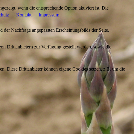
ezeigt, wenn die entsprechende Option aktiviert ist. Die
chutz
Kontakt
Impressum
d der Nachfrage angepassten Erscheinungsbilds der Seite.
on Drittanbietern zur Verfügung gestellt werden, sowie die
den. Diese Drittanbieter können eigene Cookies setzen, z.B. um die