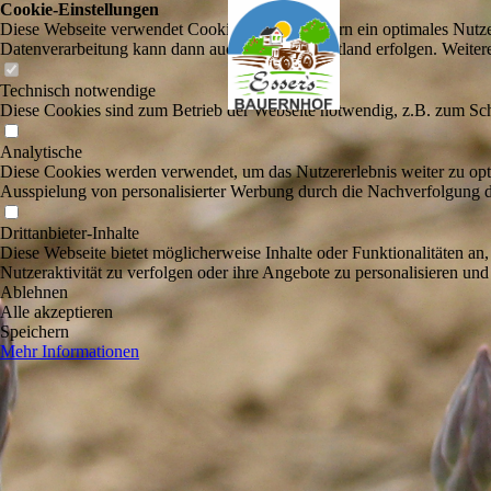
Cookie-Einstellungen
Diese Webseite verwendet Cookies, um Besuchern ein optimales Nutzerer
Datenverarbeitung kann dann auch in einem Drittland erfolgen. Weiter
Technisch notwendige
Diese Cookies sind zum Betrieb der Webseite notwendig, z.B. zum Sch
Analytische
Diese Cookies werden verwendet, um das Nutzererlebnis weiter zu optim
Ausspielung von personalisierter Werbung durch die Nachverfolgung de
Drittanbieter-Inhalte
Diese Webseite bietet möglicherweise Inhalte oder Funktionalitäten an,
Nutzeraktivität zu verfolgen oder ihre Angebote zu personalisieren und
Ablehnen
Alle akzeptieren
Speichern
Mehr Informationen