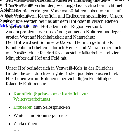
Seit vielen Generationen ist unsere Familie eng mit der
und zu optimieren.
Landwirtschaft verbunden, wie lange lässt sich schon nicht mehr
Ablehnen
genau zurückverfolgen. Vor etwa 30 Jahren haben wir uns auf
Alle akzeptieren
den Verkauf von Kartoffeln und Erdbeeren spezialisiert. Unsere
Speichern
Produkte werden bei uns auf dem Hof oder in verschiedenen
Mehr Informationen
Supermärkten und Hofläden in der Region verkauft.
Zudem probieren wir uns ständig an neuen Kulturen und legen
großen Wert auf Nachhaltigkeit und Naturschutz.
Der Hof wird seit Sommer 2022 von Heinrich geführt, als
Familienbetrieb helfen natürlich Heiner und Maria immer noch
mit. Zusätzlich helfen drei festangestellte Mitarbeiter und vier
Minijobber auf Hof und Feld mit.
Unser Hof befindet sich in Vettweiß-Kelz in der Zülpicher
Börde, die sich durch sehr gute Bodenqualitäten auszeichnet.
Hier bauen wir im Rahmen einer vielfältigen Fruchtfolge
folgende Kulturen an:
Kartoffeln (Speise- sowie Kartoffeln zur
Weiterverarbeitung)
Erdbeeren
zum Selbstpflücken
Winter- und Sommergetreide
Zuckerrüben